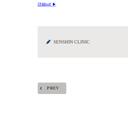
詳細pdf ▶︎
SENSHIN CLINIC
PREV