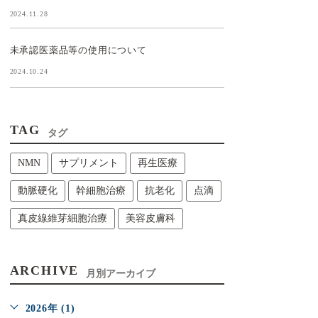
2024.11.28
未承認医薬品等の使用について
2024.10.24
TAG
タグ
NMN
サプリメント
再生医療
動脈硬化
幹細胞治療
抗老化
点滴
真皮線維芽細胞治療
美容皮膚科
ARCHIVE
月別アーカイブ
2026年 (1)