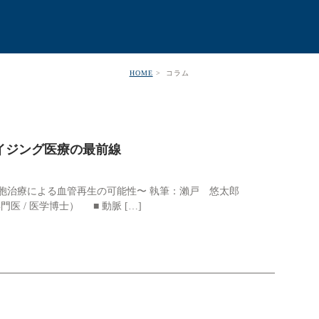
HOME
コラム
イジング医療の最前線
胞治療による血管再生の可能性〜 執筆：瀨戸 悠太郎
器専門医 / 医学博士） ■ 動脈 […]