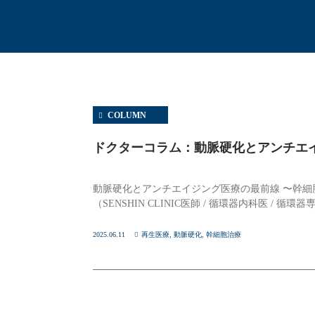
COLUMN
ドクターコラム：動脈硬化とアンチエ
動脈硬化とアンチエイジング医療の最前線 〜幹細
（SENSHIN CLINIC医師 / 循環器内科医 / 循環
2025.06.11
再生医療
,
動脈硬化
,
幹細胞治療