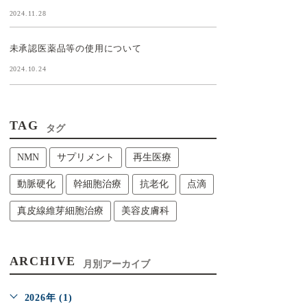
2024.11.28
未承認医薬品等の使用について
2024.10.24
TAG
タグ
NMN
サプリメント
再生医療
動脈硬化
幹細胞治療
抗老化
点滴
真皮線維芽細胞治療
美容皮膚科
ARCHIVE
月別アーカイブ
2026年 (1)