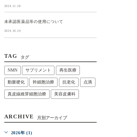
2024.11.28
未承認医薬品等の使用について
2024.10.24
TAG
タグ
NMN
サプリメント
再生医療
動脈硬化
幹細胞治療
抗老化
点滴
真皮線維芽細胞治療
美容皮膚科
ARCHIVE
月別アーカイブ
2026年 (1)